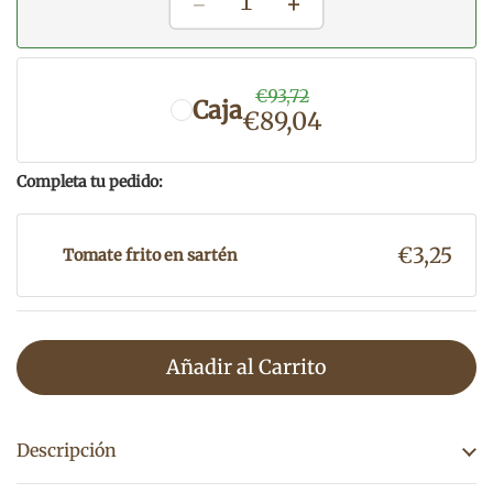
−
+
1
€93,72
Caja
€89,04
Completa tu pedido:
€3,25
Tomate frito en sartén
Añadir al Carrito
Descripción