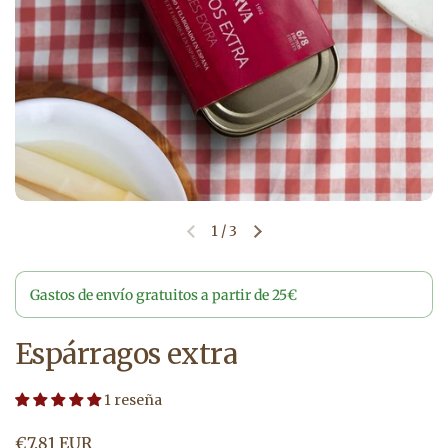
1
/
3
Diapositiva anterior
Siguiente diapositiva
Gastos de envío gratuitos a partir de 25€
Espárragos extra
1 reseña
Precio normal
€7,81 EUR