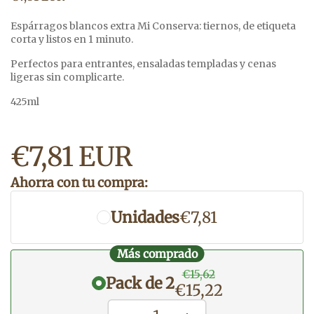
Espárragos blancos extra Mi Conserva: tiernos, de etiqueta
corta y listos en 1 minuto.
Perfectos para entrantes, ensaladas templadas y cenas
ligeras sin complicarte.
425ml
Precio normal
€7,81 EUR
Ahorra con tu compra:
Unidades
€7,81
Más comprado
€15,62
Pack de 2
€15,22